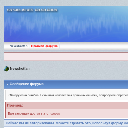
Newshotfan
Правила форума
Newshotfan
Сообщение форума
Обнаружена ошибка. Если вам неизвестны причины ошибки, попробуйте обрати
Причина:
Вам запрещен доступ в этот форум
Сейчас вы не авторизованы. Можете сделать это, используя форму ни