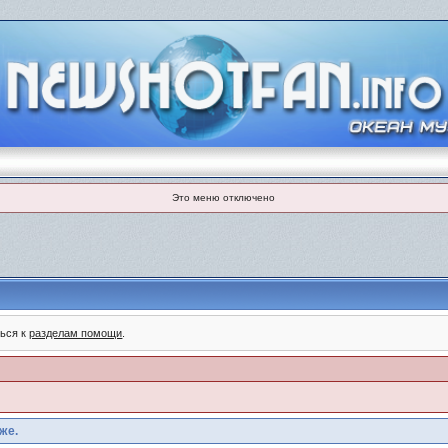
Это меню отключено
ться к
разделам помощи
.
же.