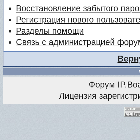
Восстановление забытого паро
Регистрация нового пользоват
Разделы помощи
Связь с администрацией фору
Верн
Форум
IP.Bo
Лицензия зарегистри
<% M