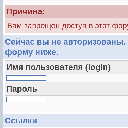
Причина:
Вам запрещен доступ в этот фо
Сейчас вы не авторизованы. 
форму ниже.
Имя пользователя (login)
Пароль
Ссылки