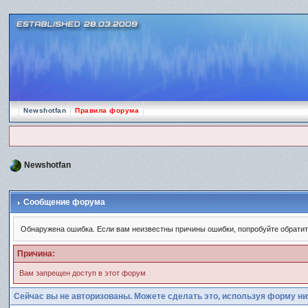
Newshotfan
Правила форума
Newshotfan
Сообщение форума
Обнаружена ошибка. Если вам неизвестны причины ошибки, попробуйте обрати
Причина:
Вам запрещен доступ в этот форум
Сейчас вы не авторизованы. Можете сделать это, используя форму ни