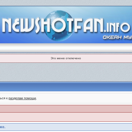
Это меню отключено
ться к
разделам помощи
.
же.