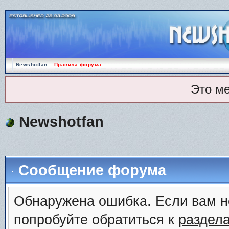
Newshotfan
Правила форума
Это м
Newshotfan
Сообщение форума
Обнаружена ошибка. Если вам н
попробуйте обратиться к
раздел