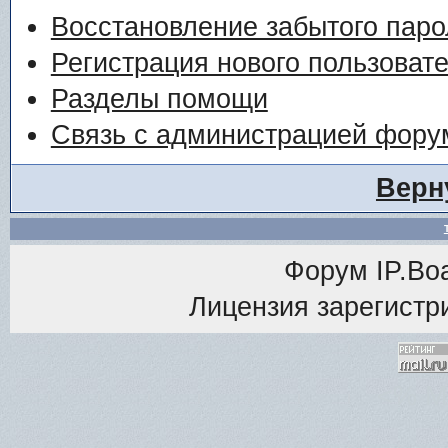
Восстановление забытого паро
Регистрация нового пользоват
Разделы помощи
Связь с администрацией фору
Верн
Форум
IP.Bo
Лицензия зарегистри
<% M