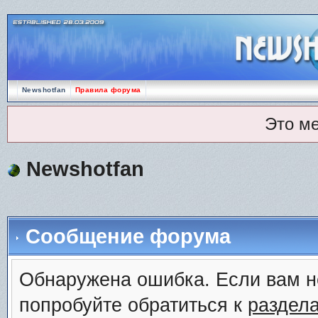
Newshotfan
Правила форума
Это м
Newshotfan
Сообщение форума
Обнаружена ошибка. Если вам н
попробуйте обратиться к
раздел