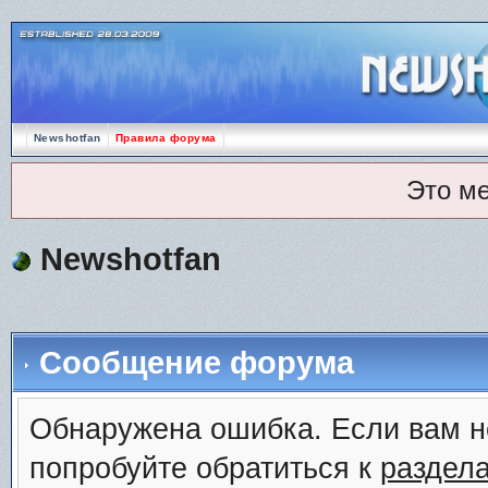
Newshotfan
Правила форума
Это м
Newshotfan
Сообщение форума
Обнаружена ошибка. Если вам н
попробуйте обратиться к
раздел