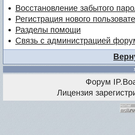
Восстановление забытого паро
Регистрация нового пользоват
Разделы помощи
Связь с администрацией фору
Верн
Форум
IP.Bo
Лицензия зарегистри
<% M