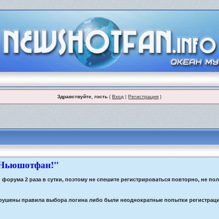
Здравствуйте, гость
(
Вход
|
Регистрация
)
 Ньюшотфан!"
орума 2 раза в сутки, поэтому не спешите регистрироваться повторно, не по
 нарушены правила выбора логина либо были неоднократные попытки регистрац