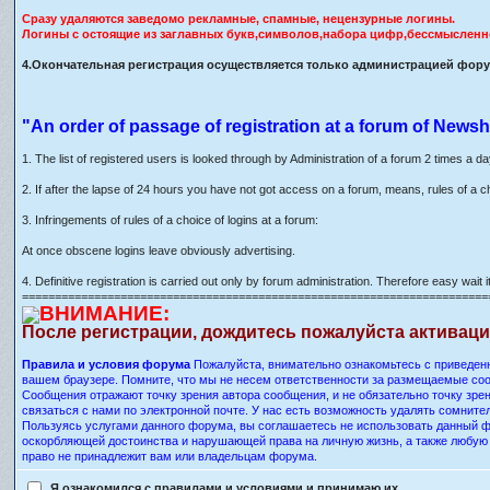
Сразу удаляются заведомо рекламные, спамные, нецензурные логины.
Логины с остоящие из заглавных букв,символов,набора цифр,бессмысленн
4.Окончательная регистрация осуществляется только администрацией форум
"An order of passage of registration at a forum of Newsh
1. The list of registered users is looked through by Administration of a forum 2 times a d
2. If after the lapse of 24 hours you have not got access on a forum, means, rules of a c
3. Infringements of rules of a choice of logins at a forum:
At once obscene logins leave obviously advertising.
4. Definitive registration is carried out only by forum administration. Therefore easy wait it
=======================================================================
ВНИМАНИЕ:
После регистрации, дождитесь пожалуйста активац
Правила и условия форума
Пожалуйста, внимательно ознакомьтесь с приведенн
вашем браузере. Помните, что мы не несем ответственности за размещаемые соо
Сообщения отражают точку зрения автора сообщения, и не обязательно точку зр
связаться с нами по электронной почте. У нас есть возможность удалять сомнит
Пользуясь услугами данного форума, вы соглашаетесь не использовать данный ф
оскорбляющей достоинства и нарушающей права на личную жизнь, а также любу
право не принадлежит вам или владельцам форума.
Я ознакомился с правилами и условиями и принимаю их.