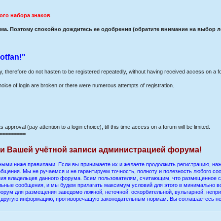
ого набора знаков
а. Поэтому спокойно дождитесь ее одобрения (обратите внимание на выбор лог
otfan!"
ay, therefore do not hasten to be registered repeatedly, without having received access on a f
hoice of login are broken or there were numerous attempts of registration.
s approval (pay attention to a login choice), till this time access on a forum will be limited.
=========
ии Вашей учётной записи администрацией форума!
ыми ниже правилами. Если вы принимаете их и желаете продолжить регистрацию, нажм
бщения. Мы не ручаемся и не гарантируем точность, полноту и полезность любого со
ения владельцев данного форума. Всем пользователям, считающим, что размещенное
ельные сообщения, и мы будем прилагать максимум условий для этого в минимально в
орум для размещения заведомо ложной, неточной, оскорбительной, вульгарной, непр
ю другую информацию, противоречащую законодательным нормам. Вы соглашаетесь н