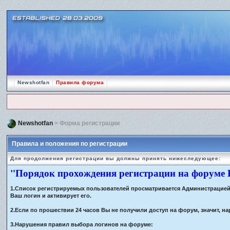
Newshotfan
Правила форума
Newshotfan
> Форма регистрации
Правила и положения по регистрации
Для продолжения регистрации вы должны принять нижеследующее:
"Порядок прохождения регистрации на форуме
1.Список регистрируемых пользователей просматривается Администрацией ф
Ваш логин и активирует его.
2.Если по прошествии 24 часов Вы не получили доступ на форум, значит,
3.Нарушения правил выбора логинов на форуме: