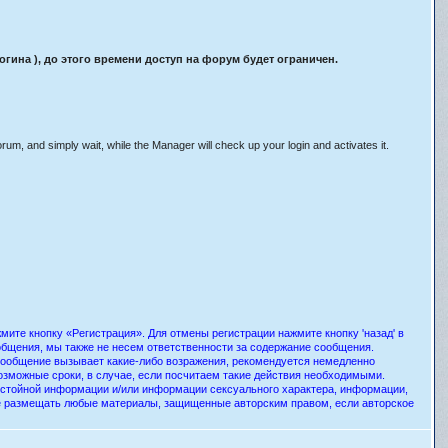
ина ), до этого времени доступ на форум будет ограничен.
orum, and simply wait, while the Manager will check up your login and activates it.
ите кнопку «Регистрация». Для отмены регистрации нажмите кнопку 'назад' в
общения, мы также не несем ответственности за содержание сообщения.
 сообщение вызывает какие-либо возражения, рекомендуется немедленно
озможные сроки, в случае, если посчитаем такие действия необходимыми.
истойной информации и/или информации сексуального характера, информации,
е размещать любые материалы, защищенные авторским правом, если авторское