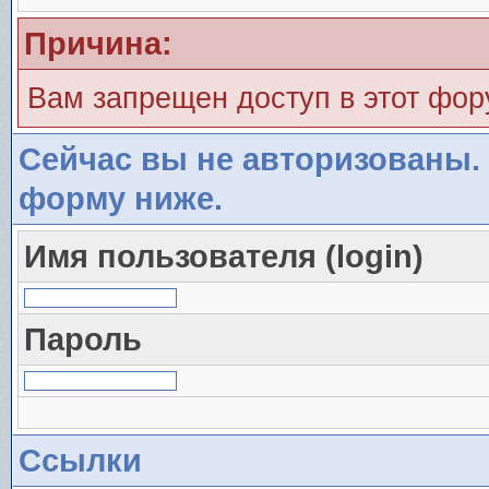
Причина:
Вам запрещен доступ в этот фо
Сейчас вы не авторизованы. 
форму ниже.
Имя пользователя (login)
Пароль
Ссылки