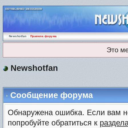
Newshotfan
Правила форума
Это м
Newshotfan
Сообщение форума
Обнаружена ошибка. Если вам н
попробуйте обратиться к
раздел