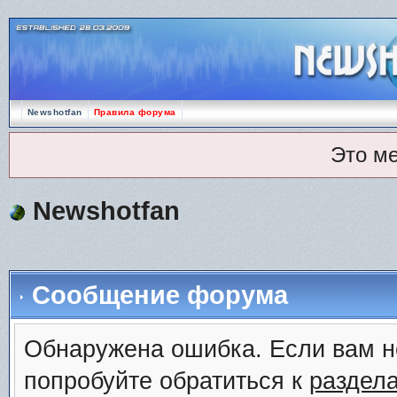
Newshotfan
Правила форума
Это м
Newshotfan
Сообщение форума
Обнаружена ошибка. Если вам н
попробуйте обратиться к
раздел