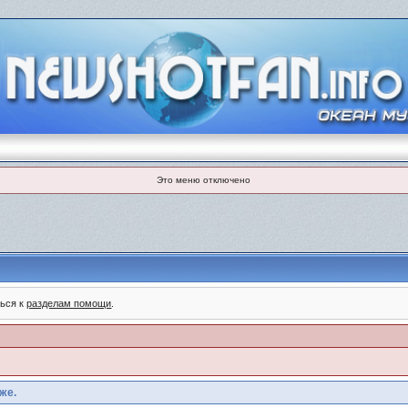
Это меню отключено
ться к
разделам помощи
.
же.