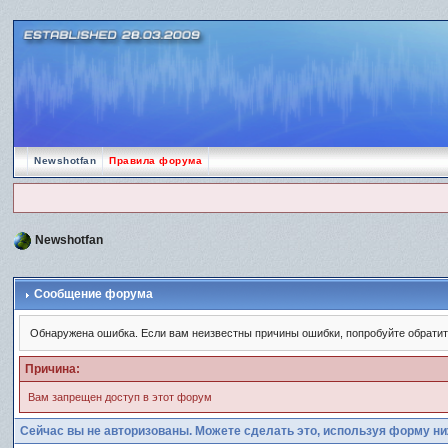
Newshotfan
Правила форума
Newshotfan
Сообщение форума
Обнаружена ошибка. Если вам неизвестны причины ошибки, попробуйте обрати
Причина:
Вам запрещен доступ в этот форум
Сейчас вы не авторизованы. Можете сделать это, используя форму ни