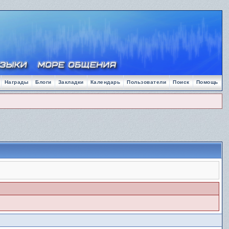
Награды
Блоги
Закладки
Календарь
Пользователи
Поиск
Помощь