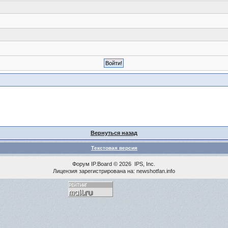
Вернуться назад
Текстовая версия
Форум
IP.Board
© 2026
IPS, Inc
.
Лицензия зарегистрирована на: newshotfan.info
<% MAINLINK %>