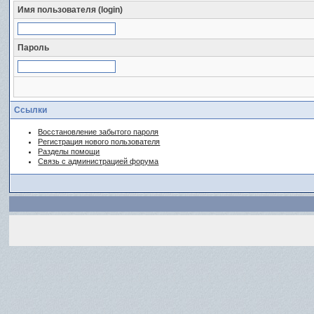
Имя пользователя (login)
Пароль
Ссылки
Восстановление забытого пароля
Регистрация нового пользователя
Разделы помощи
Связь с администрацией форума