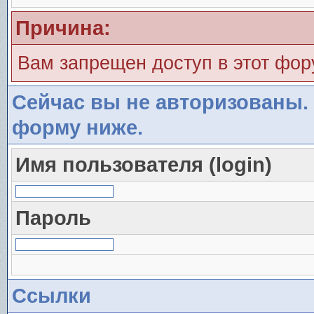
Причина:
Вам запрещен доступ в этот фо
Сейчас вы не авторизованы. 
форму ниже.
Имя пользователя (login)
Пароль
Ссылки