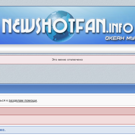
Это меню отключено
ться к
разделам помощи
.
же.