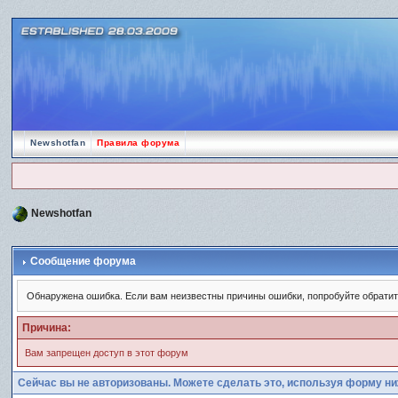
Newshotfan
Правила форума
Newshotfan
Сообщение форума
Обнаружена ошибка. Если вам неизвестны причины ошибки, попробуйте обрати
Причина:
Вам запрещен доступ в этот форум
Сейчас вы не авторизованы. Можете сделать это, используя форму ни