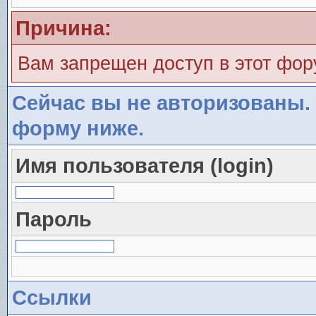
Причина:
Вам запрещен доступ в этот фо
Сейчас вы не авторизованы. 
форму ниже.
Имя пользователя (login)
Пароль
Ссылки