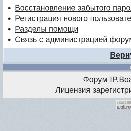
Восстановление забытого паро
Регистрация нового пользоват
Разделы помощи
Связь с администрацией фору
Верн
Форум
IP.Bo
Лицензия зарегистри
<% M