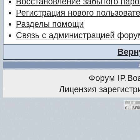
Восстановление забытого паро
Регистрация нового пользоват
Разделы помощи
Связь с администрацией фору
Верн
Форум
IP.Bo
Лицензия зарегистри
<% M