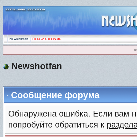
Newshotfan
Правила форума
Э
Newshotfan
Сообщение форума
Обнаружена ошибка. Если вам н
попробуйте обратиться к
раздел