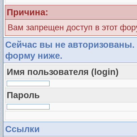
Причина:
Вам запрещен доступ в этот фо
Сейчас вы не авторизованы. 
форму ниже.
Имя пользователя (login)
Пароль
Ссылки