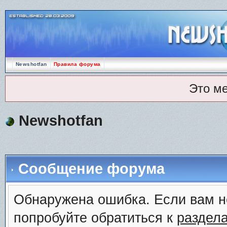
Newshotfan
Правила форума
Это м
Newshotfan
Сообщение форума
Обнаружена ошибка. Если вам н
попробуйте обратиться к
раздел