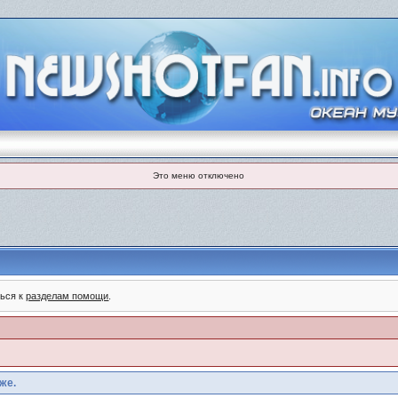
Это меню отключено
ться к
разделам помощи
.
же.