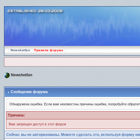
Newshotfan
Правила форума
Newshotfan
Сообщение форума
Обнаружена ошибка. Если вам неизвестны причины ошибки, попробуйте обрати
Причина:
Вам запрещен доступ в этот форум
Сейчас вы не авторизованы. Можете сделать это, используя форму ни