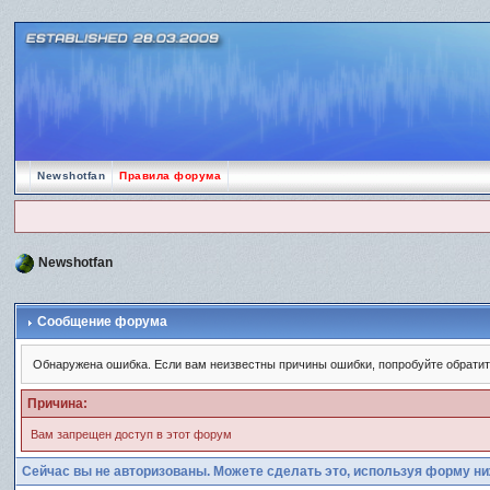
Newshotfan
Правила форума
Newshotfan
Сообщение форума
Обнаружена ошибка. Если вам неизвестны причины ошибки, попробуйте обрати
Причина:
Вам запрещен доступ в этот форум
Сейчас вы не авторизованы. Можете сделать это, используя форму ни