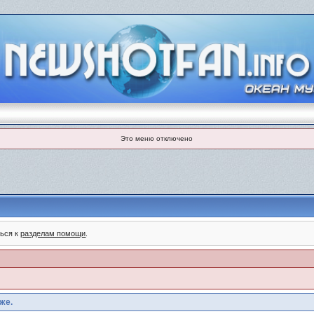
Это меню отключено
ться к
разделам помощи
.
же.