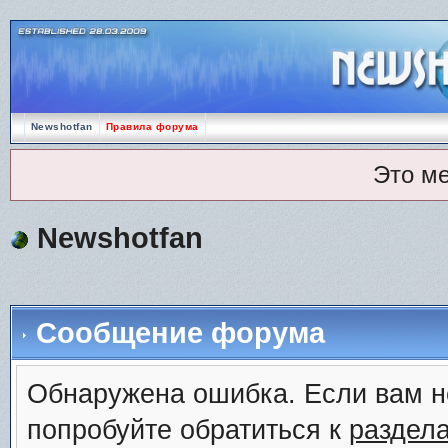
Newshotfan
Правила форума
Это м
Newshotfan
Сообщение форума
Обнаружена ошибка. Если вам н
попробуйте обратиться к
раздел