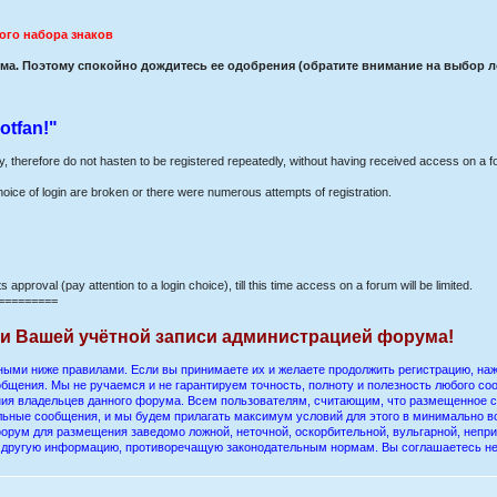
ого набора знаков
а. Поэтому спокойно дождитесь ее одобрения (обратите внимание на выбор лог
otfan!"
ay, therefore do not hasten to be registered repeatedly, without having received access on a f
hoice of login are broken or there were numerous attempts of registration.
s approval (pay attention to a login choice), till this time access on a forum will be limited.
=========
ии Вашей учётной записи администрацией форума!
ыми ниже правилами. Если вы принимаете их и желаете продолжить регистрацию, нажм
бщения. Мы не ручаемся и не гарантируем точность, полноту и полезность любого со
ения владельцев данного форума. Всем пользователям, считающим, что размещенное
ельные сообщения, и мы будем прилагать максимум условий для этого в минимально в
орум для размещения заведомо ложной, неточной, оскорбительной, вульгарной, непр
ю другую информацию, противоречащую законодательным нормам. Вы соглашаетесь н