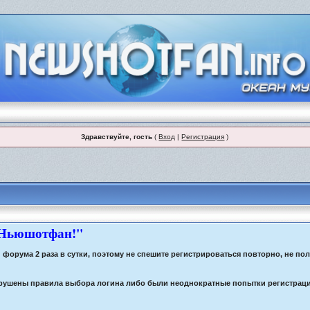
Здравствуйте, гость
(
Вход
|
Регистрация
)
 Ньюшотфан!"
орума 2 раза в сутки, поэтому не спешите регистрироваться повторно, не по
 нарушены правила выбора логина либо были неоднократные попытки регистрац