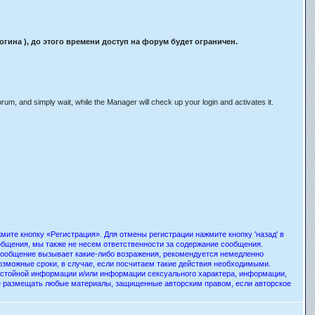
ина ), до этого времени доступ на форум будет ограничен.
orum, and simply wait, while the Manager will check up your login and activates it.
ите кнопку «Регистрация». Для отмены регистрации нажмите кнопку 'назад' в
общения, мы также не несем ответственности за содержание сообщения.
 сообщение вызывает какие-либо возражения, рекомендуется немедленно
озможные сроки, в случае, если посчитаем такие действия необходимыми.
истойной информации и/или информации сексуального характера, информации,
е размещать любые материалы, защищенные авторским правом, если авторское