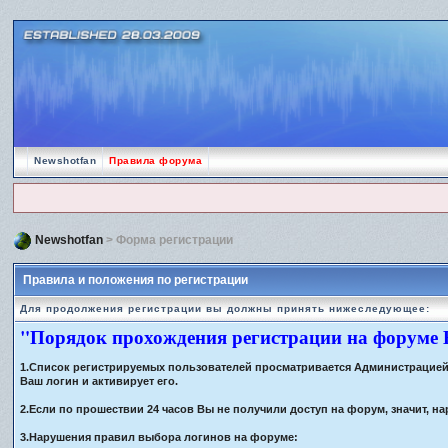
Newshotfan
Правила форума
Newshotfan
> Форма регистрации
Правила и положения по регистрации
Для продолжения регистрации вы должны принять нижеследующее:
"Порядок прохождения регистрации на форуме
1.Список регистрируемых пользователей просматривается Администрацией ф
Ваш логин и активирует его.
2.Если по прошествии 24 часов Вы не получили доступ на форум, значит,
3.Нарушения правил выбора логинов на форуме: