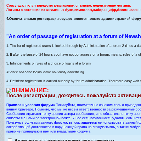
Сразу удаляются заведомо рекламные, спамные, нецензурные логины.
Логины с остоящие из заглавных букв,символов,набора цифр,бессмысленн
4.Окончательная регистрация осуществляется только администрацией форум
"An order of passage of registration at a forum of Newsh
1. The list of registered users is looked through by Administration of a forum 2 times a d
2. If after the lapse of 24 hours you have not got access on a forum, means, rules of a c
3. Infringements of rules of a choice of logins at a forum:
At once obscene logins leave obviously advertising.
4. Definitive registration is carried out only by forum administration. Therefore easy wait it
=======================================================================
ВНИМАНИЕ:
После регистрации, дождитесь пожалуйста активац
Правила и условия форума
Пожалуйста, внимательно ознакомьтесь с приведенн
вашем браузере. Помните, что мы не несем ответственности за размещаемые соо
Сообщения отражают точку зрения автора сообщения, и не обязательно точку зр
связаться с нами по электронной почте. У нас есть возможность удалять сомнит
Пользуясь услугами данного форума, вы соглашаетесь не использовать данный ф
оскорбляющей достоинства и нарушающей права на личную жизнь, а также любу
право не принадлежит вам или владельцам форума.
Я ознакомился с правилами и условиями и принимаю их.