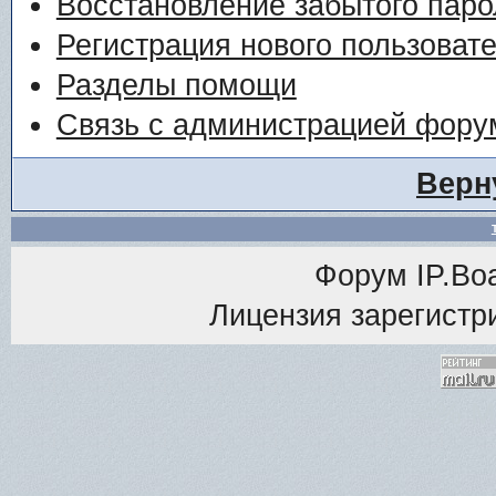
Восстановление забытого паро
Регистрация нового пользоват
Разделы помощи
Связь с администрацией фору
Верн
Форум
IP.Bo
Лицензия зарегистри
<% M