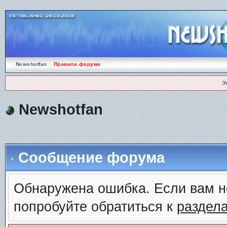
Newshotfan
Правила форума
Э
Newshotfan
Сообщение форума
Обнаружена ошибка. Если вам н
попробуйте обратиться к
раздел