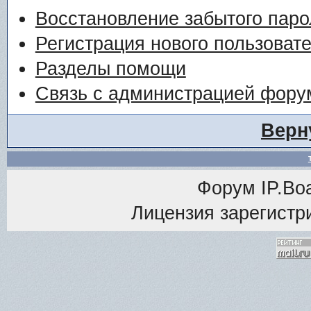
Восстановление забытого паро
Регистрация нового пользоват
Разделы помощи
Связь с администрацией фору
Верн
Форум
IP.Bo
Лицензия зарегистри
<% M