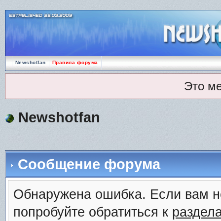
Newshotfan
Правила форума
Это м
Newshotfan
Сообщение форума
Обнаружена ошибка. Если вам н
попробуйте обратиться к
раздел