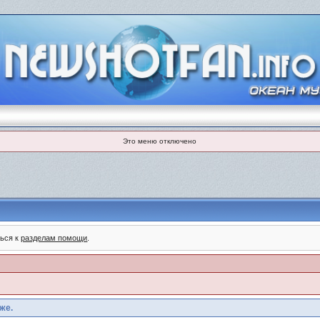
Это меню отключено
ться к
разделам помощи
.
же.