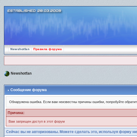
Newshotfan
Правила форума
Newshotfan
Сообщение форума
Обнаружена ошибка. Если вам неизвестны причины ошибки, попробуйте обрати
Причина:
Вам запрещен доступ в этот форум
Сейчас вы не авторизованы. Можете сделать это, используя форму ни