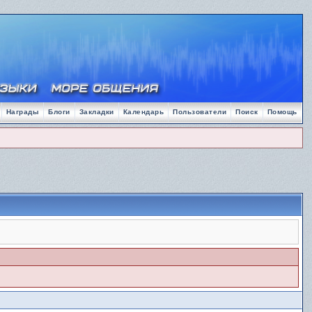
Награды
Блоги
Закладки
Календарь
Пользователи
Поиск
Помощь