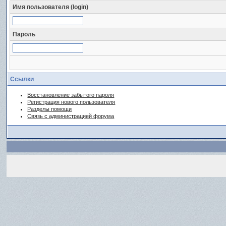
Имя пользователя (login)
Пароль
Ссылки
Восстановление забытого пароля
Регистрация нового пользователя
Разделы помощи
Связь с администрацией форума