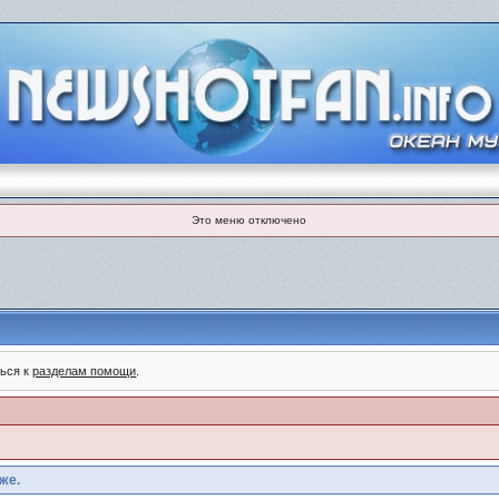
Это меню отключено
ться к
разделам помощи
.
же.