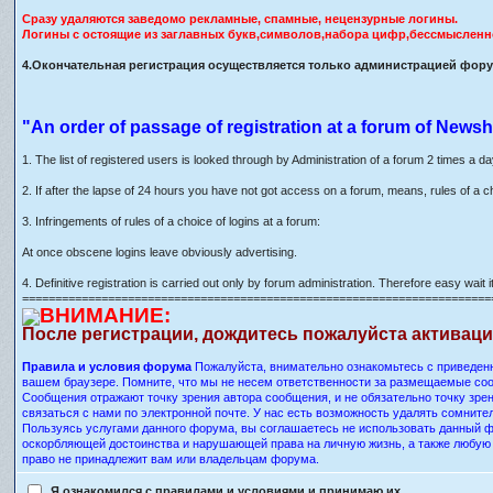
Сразу удаляются заведомо рекламные, спамные, нецензурные логины.
Логины с остоящие из заглавных букв,символов,набора цифр,бессмысленн
4.Окончательная регистрация осуществляется только администрацией форум
"An order of passage of registration at a forum of Newsh
1. The list of registered users is looked through by Administration of a forum 2 times a d
2. If after the lapse of 24 hours you have not got access on a forum, means, rules of a c
3. Infringements of rules of a choice of logins at a forum:
At once obscene logins leave obviously advertising.
4. Definitive registration is carried out only by forum administration. Therefore easy wait it
=======================================================================
ВНИМАНИЕ:
После регистрации, дождитесь пожалуйста активац
Правила и условия форума
Пожалуйста, внимательно ознакомьтесь с приведенн
вашем браузере. Помните, что мы не несем ответственности за размещаемые соо
Сообщения отражают точку зрения автора сообщения, и не обязательно точку зр
связаться с нами по электронной почте. У нас есть возможность удалять сомнит
Пользуясь услугами данного форума, вы соглашаетесь не использовать данный ф
оскорбляющей достоинства и нарушающей права на личную жизнь, а также любу
право не принадлежит вам или владельцам форума.
Я ознакомился с правилами и условиями и принимаю их.