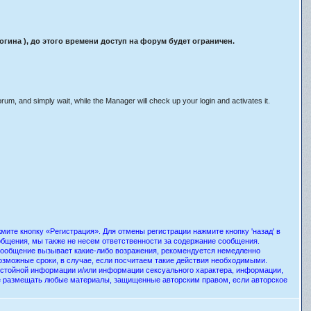
ина ), до этого времени доступ на форум будет ограничен.
orum, and simply wait, while the Manager will check up your login and activates it.
ите кнопку «Регистрация». Для отмены регистрации нажмите кнопку 'назад' в
общения, мы также не несем ответственности за содержание сообщения.
 сообщение вызывает какие-либо возражения, рекомендуется немедленно
озможные сроки, в случае, если посчитаем такие действия необходимыми.
истойной информации и/или информации сексуального характера, информации,
е размещать любые материалы, защищенные авторским правом, если авторское