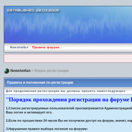
Newshotfan
Правила форума
Newshotfan
> Форма регистрации
Правила и положения по регистрации
Для продолжения регистрации вы должны принять нижеследующее:
"Порядок прохождения регистрации на форуме
1.Список регистрируемых пользователей просматривается Администрацией ф
Ваш логин и активирует его.
2.Если по прошествии 24 часов Вы не получили доступ на форум, значит,
3.Нарушения правил выбора логинов на форуме: