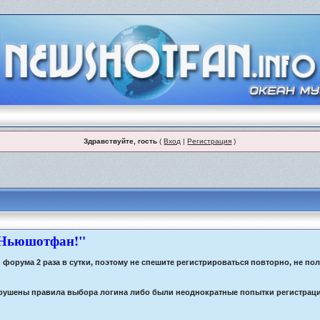
Здравствуйте, гость
(
Вход
|
Регистрация
)
 Ньюшотфан!"
орума 2 раза в сутки, поэтому не спешите регистрироваться повторно, не по
 нарушены правила выбора логина либо были неоднократные попытки регистрац