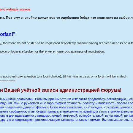
ого набора знаков
а. Поэтому спокойно дождитесь ее одобрения (обратите внимание на выбор лог
otfan!"
ay, therefore do not hasten to be registered repeatedly, without having received access on a f
hoice of login are broken or there were numerous attempts of registration.
s approval (pay attention to a login choice), till this time access on a forum will be limited.
=========
ии Вашей учётной записи администрацией форума!
ыми ниже правилами. Если вы принимаете их и желаете продолжить регистрацию, нажм
бщения. Мы не ручаемся и не гарантируем точность, полноту и полезность любого со
ения владельцев данного форума. Всем пользователям, считающим, что размещенное
ельные сообщения, и мы будем прилагать максимум условий для этого в минимально в
орум для размещения заведомо ложной, неточной, оскорбительной, вульгарной, непр
ю другую информацию, противоречащую законодательным нормам. Вы соглашаетесь н