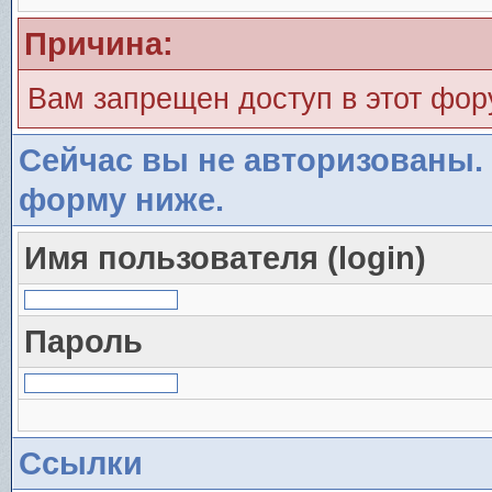
Причина:
Вам запрещен доступ в этот фо
Сейчас вы не авторизованы. 
форму ниже.
Имя пользователя (login)
Пароль
Ссылки