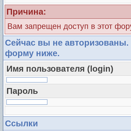
Причина:
Вам запрещен доступ в этот фо
Сейчас вы не авторизованы. 
форму ниже.
Имя пользователя (login)
Пароль
Ссылки