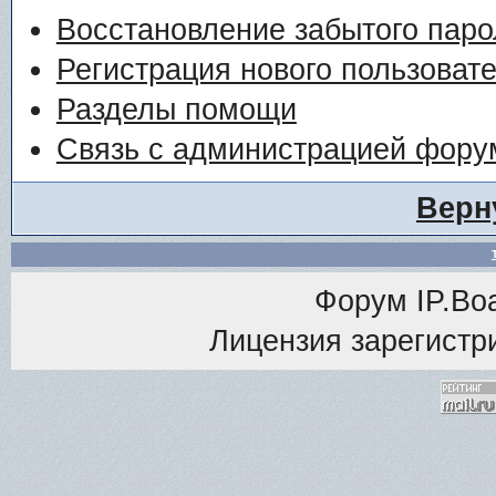
Восстановление забытого паро
Регистрация нового пользоват
Разделы помощи
Связь с администрацией фору
Верн
Форум
IP.Bo
Лицензия зарегистри
<% M