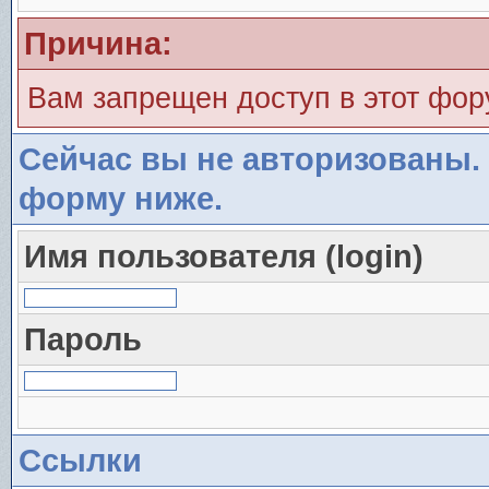
Причина:
Вам запрещен доступ в этот фо
Сейчас вы не авторизованы. 
форму ниже.
Имя пользователя (login)
Пароль
Ссылки