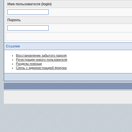
Имя пользователя (login)
Пароль
Ссылки
Восстановление забытого пароля
Регистрация нового пользователя
Разделы помощи
Связь с администрацией форума