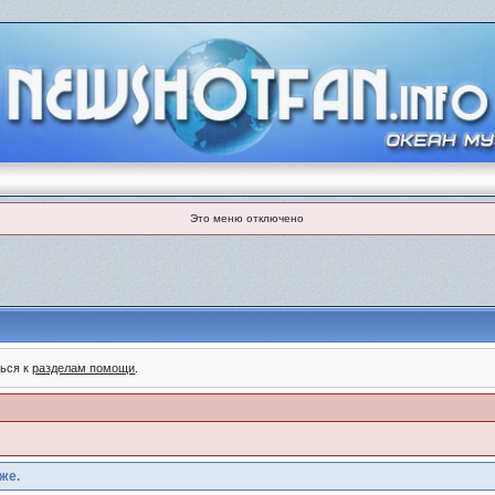
Это меню отключено
ться к
разделам помощи
.
же.