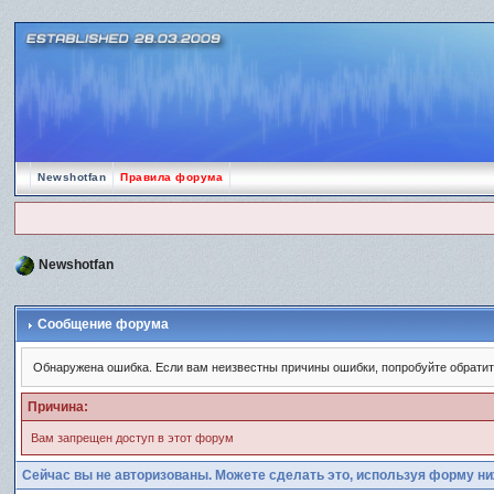
Newshotfan
Правила форума
Newshotfan
Сообщение форума
Обнаружена ошибка. Если вам неизвестны причины ошибки, попробуйте обрати
Причина:
Вам запрещен доступ в этот форум
Сейчас вы не авторизованы. Можете сделать это, используя форму ни