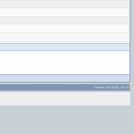
Сейчас: 6.8.2026, 10:13