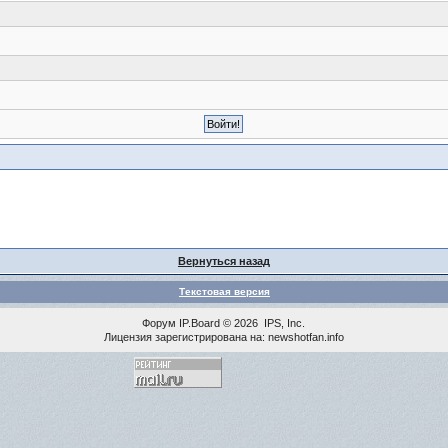
Вернуться назад
Текстовая версия
Форум
IP.Board
© 2026
IPS, Inc
.
Лицензия зарегистрирована на: newshotfan.info
<% MAINLINK %>