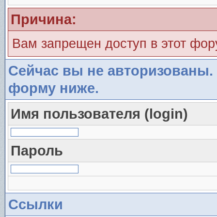
Причина:
Вам запрещен доступ в этот фо
Сейчас вы не авторизованы. 
форму ниже.
Имя пользователя (login)
Пароль
Ссылки