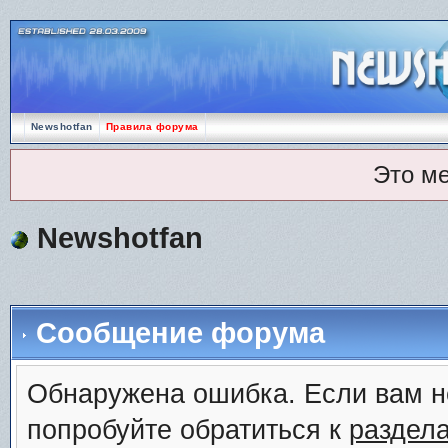
Newshotfan
Правила форума
Это м
Newshotfan
Сообщение форума
Обнаружена ошибка. Если вам н
попробуйте обратиться к
раздел