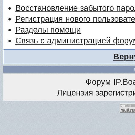
Восстановление забытого паро
Регистрация нового пользоват
Разделы помощи
Связь с администрацией фору
Верн
Форум
IP.Bo
Лицензия зарегистри
<% M