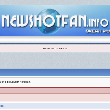
Это меню отключено
ться к
разделам помощи
.
же.