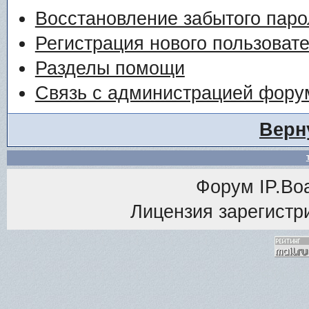
Восстановление забытого паро
Регистрация нового пользоват
Разделы помощи
Связь с администрацией фору
Верн
Форум
IP.Bo
Лицензия зарегистри
<% M