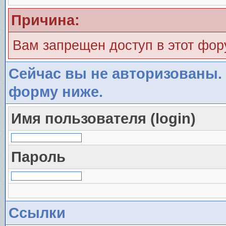
Причина:
Вам запрещен доступ в этот фо
Сейчас вы не авторизованы. 
форму ниже.
Имя пользователя (login)
Пароль
Ссылки