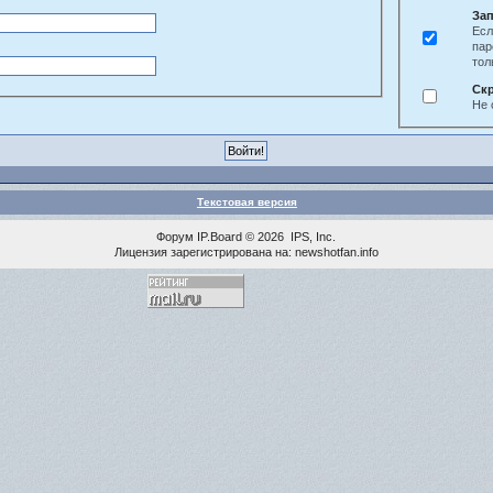
Зап
Есл
пар
тол
Ск
Не 
Текстовая версия
Форум
IP.Board
© 2026
IPS, Inc
.
Лицензия зарегистрирована на: newshotfan.info
<% MAINLINK %>