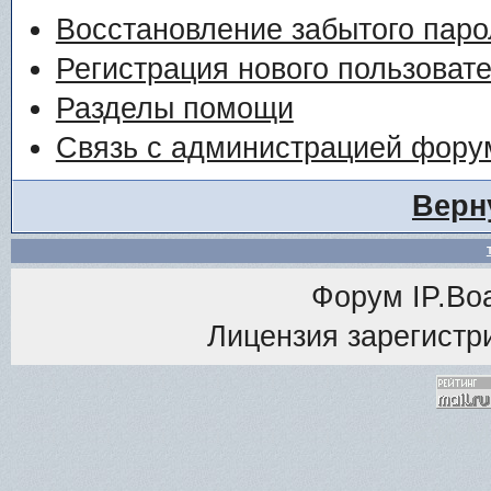
Восстановление забытого паро
Регистрация нового пользоват
Разделы помощи
Связь с администрацией фору
Верн
Форум
IP.Bo
Лицензия зарегистри
<% M