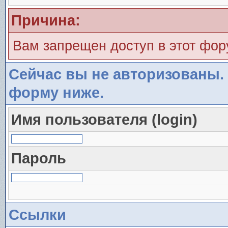
Причина:
Вам запрещен доступ в этот фо
Сейчас вы не авторизованы. 
форму ниже.
Имя пользователя (login)
Пароль
Ссылки