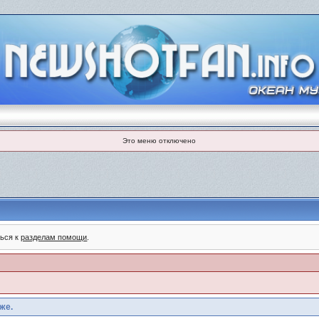
Это меню отключено
ться к
разделам помощи
.
же.