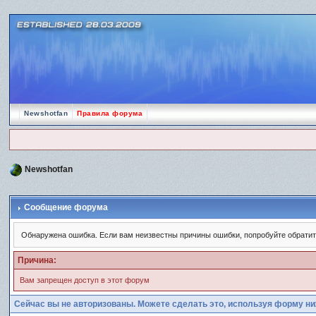
Newshotfan
Правила форума
Newshotfan
Сообщение форума
Обнаружена ошибка. Если вам неизвестны причины ошибки, попробуйте обрати
Причина:
Вам запрещен доступ в этот форум
Сейчас вы не авторизованы. Можете сделать это, используя форму ни