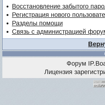
Восстановление забытого паро
Регистрация нового пользоват
Разделы помощи
Связь с администрацией фору
Верн
Форум
IP.Bo
Лицензия зарегистри
<% M