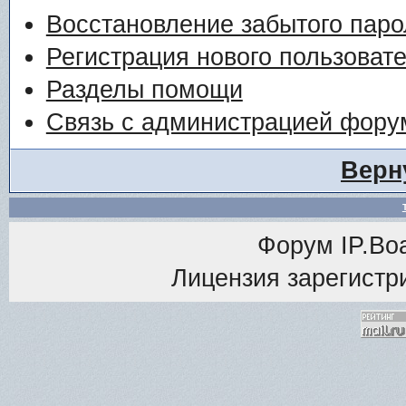
Восстановление забытого паро
Регистрация нового пользоват
Разделы помощи
Связь с администрацией фору
Верн
Форум
IP.Bo
Лицензия зарегистри
<% M