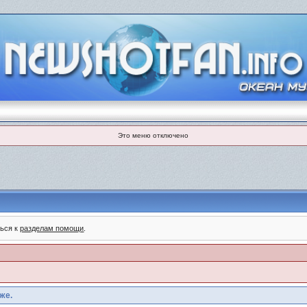
Это меню отключено
ться к
разделам помощи
.
же.