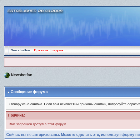
Newshotfan
Правила форума
Newshotfan
Сообщение форума
Обнаружена ошибка. Если вам неизвестны причины ошибки, попробуйте обрати
Причина:
Вам запрещен доступ в этот форум
Сейчас вы не авторизованы. Можете сделать это, используя форму ни