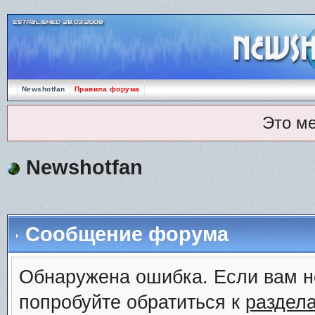
Newshotfan
Правила форума
Это м
Newshotfan
Сообщение форума
Обнаружена ошибка. Если вам н
попробуйте обратиться к
раздел