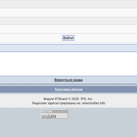
Вернуться назад
Текстовая версия
Форум
IP.Board
© 2026
IPS, Inc
.
Лицензия зарегистрирована на: newshotfan.info
<% MAINLINK %>