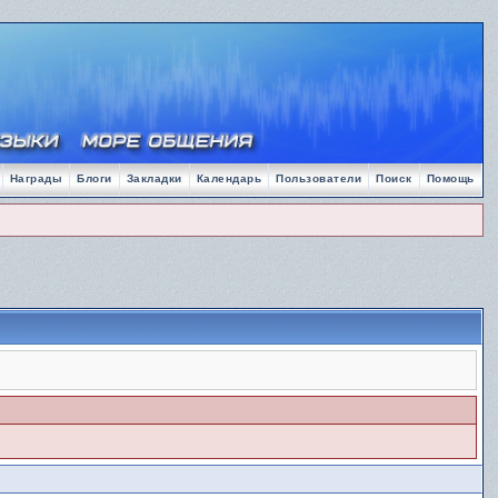
Награды
Блоги
Закладки
Календарь
Пользователи
Поиск
Помощь