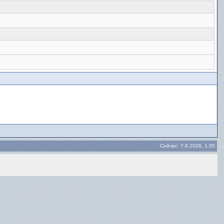
Сейчас: 7.8.2026, 1:35