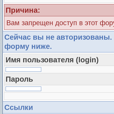
Причина:
Вам запрещен доступ в этот фо
Сейчас вы не авторизованы. 
форму ниже.
Имя пользователя (login)
Пароль
Ссылки