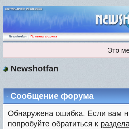
Newshotfan
Правила форума
Это м
Newshotfan
Сообщение форума
Обнаружена ошибка. Если вам н
попробуйте обратиться к
раздел