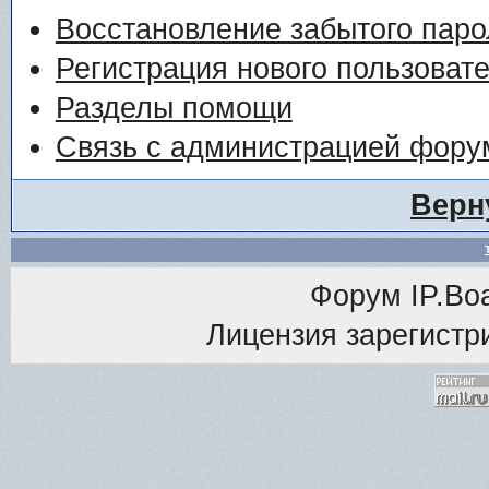
Восстановление забытого паро
Регистрация нового пользоват
Разделы помощи
Связь с администрацией фору
Верн
Форум
IP.Bo
Лицензия зарегистри
<% M