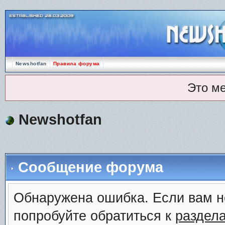
Newshotfan
Правила форума
Это м
Newshotfan
Сообщение форума
Обнаружена ошибка. Если вам н
попробуйте обратиться к
раздел