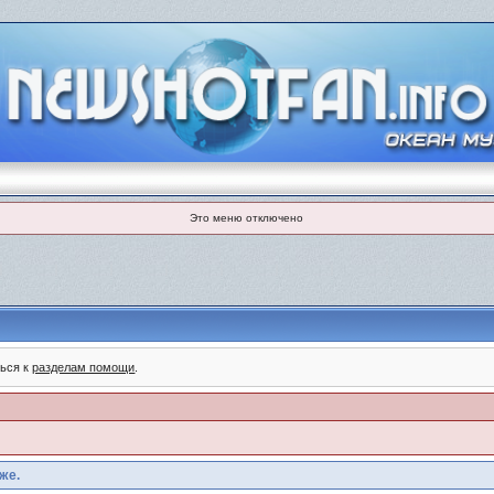
Это меню отключено
ться к
разделам помощи
.
же.