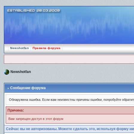
Newshotfan
Правила форума
Newshotfan
Сообщение форума
Обнаружена ошибка. Если вам неизвестны причины ошибки, попробуйте обрати
Причина:
Вам запрещен доступ в этот форум
Сейчас вы не авторизованы. Можете сделать это, используя форму ни